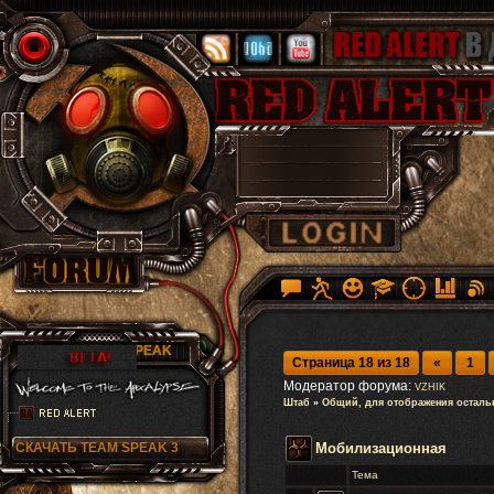
RA TEAM SPEAK
Страница
18
из
18
«
1
Модератор форума:
VZHIK
Штаб
»
Общий, для отображения осталь
СКАЧАТЬ TEAM SPEAK 3
Мобилизационная
Тема