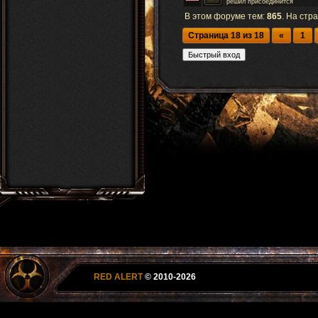
решил присоединится
В этом форуме тем:
865
. На стр
Страница
18
из
18
«
1
RED ALERT
© 2010-2026