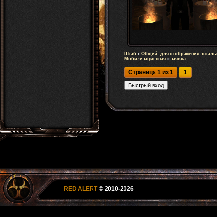
Штаб
»
Общий, для отображения осталь
Мобилизационная
»
заявка
Страница
1
из
1
1
RED ALERT
© 2010-2026