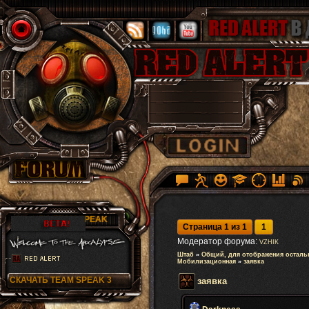
RA TEAM SPEAK
Страница
1
из
1
1
Модератор форума:
VZHIK
Штаб
»
Общий, для отображения осталь
Мобилизационная
»
заявка
СКАЧАТЬ TEAM SPEAK 3
заявка