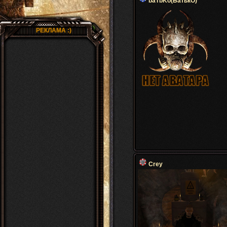
baTbKo(БатькО)
РЕКЛАМА :)
Crey