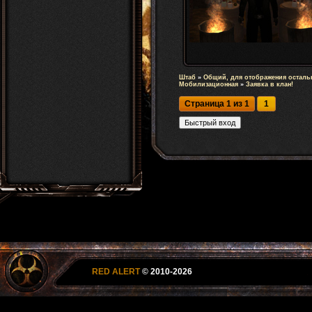
Штаб
»
Общий, для отображения осталь
Мобилизационная
»
Заявка в клан!
Страница
1
из
1
1
RED ALERT
© 2010-2026