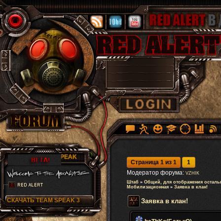
RA TEAM SPEAK
Страница
1
из
1
1
Модератор форума:
VZHIK
Штаб
»
Общий, для отображения осталь
Мобилизационная
»
Заявка в клан!
СКАЧАТЬ TEAM SPEAK 3
Заявка в клан!