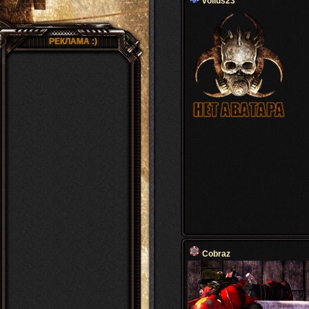
volius23
РЕКЛАМА :)
Cobraz