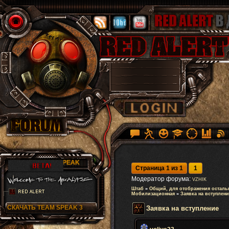
RA TEAM SPEAK
Страница
1
из
1
1
Модератор форума:
VZHIK
Штаб
»
Общий, для отображения осталь
Мобилизационная
»
Заявка на вступлени
СКАЧАТЬ TEAM SPEAK 3
Заявка на вступление