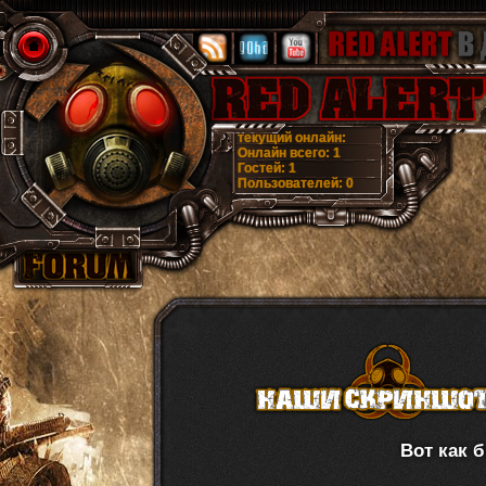
текущий онлайн:
Онлайн всего:
1
Гостей:
1
Пользователей:
0
Вот как 