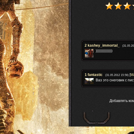
2
kashey_immortal_
(31.05.20
))))))))))))))
1
fantastic
[
М
(31.05.2012 15:56)
Ваз это снеговик с пи
Добавлять ко