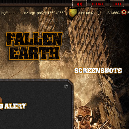
.jpg
//redalert.ucoz.org/_ph/2/1/165948660.jpg
//redalert.ucoz.org/_ph/3/1/6603124