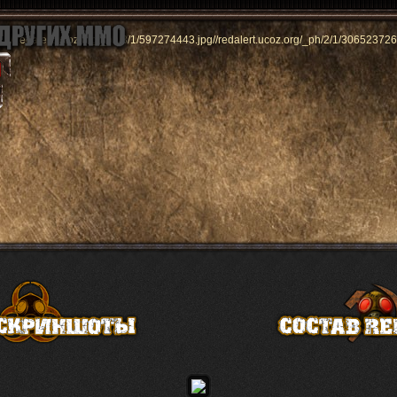
//redalert.ucoz.org/_ph/3/1/597274443.jpg
//redalert.ucoz.org/_ph/2/1/306523726