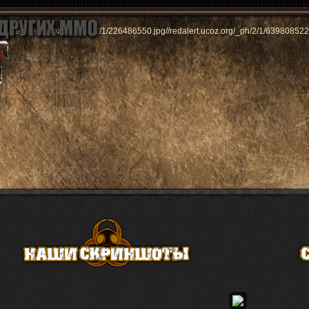
//redalert.ucoz.org/_ph/2/1/226486550.jpg
//redalert.ucoz.org/_ph/2/1/639808522