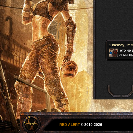
1
kashey_imm
ето не 
эт мы п
RED ALERT
© 2010-2026