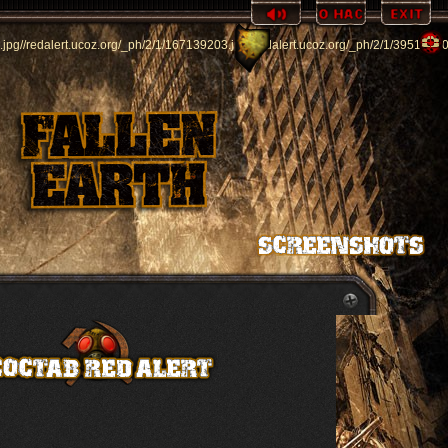
.jpg
//redalert.ucoz.org/_ph/2/1/167139203.jpg
//redalert.ucoz.org/_ph/2/1/3951958