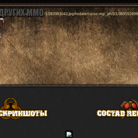
//redalert.ucoz.org/_ph/2/1/263383043.jpg
//redalert.ucoz.org/_ph/2/1/363552699