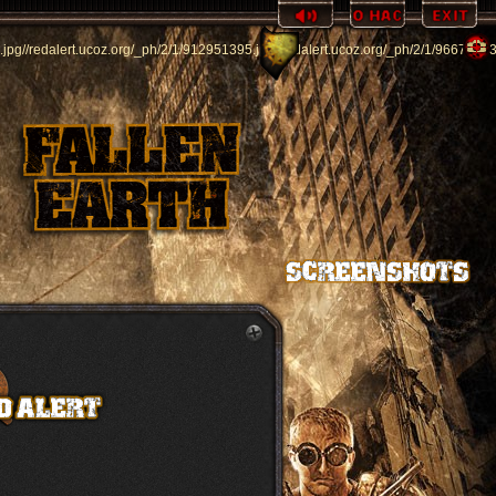
.jpg
//redalert.ucoz.org/_ph/2/1/912951395.jpg
//redalert.ucoz.org/_ph/2/1/9667053