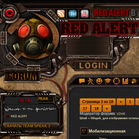
RA TEAM SPEAK
Страница
3
из
18
«
1
17
18
»
Модератор форума:
VZHIK
Штаб
»
Общий, для отображения осталь
СКАЧАТЬ TEAM SPEAK 3
Мобилизационная
Тема