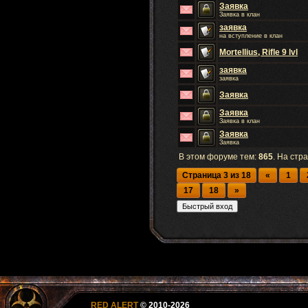
Заявка
Заявка в клан
заявка
на вступление в клан
Mortellius, Rifle 9 lvl
заявка
заявка
Заявка
Заявка
Заявка в клан
Заявка
Заявка
В этом форуме тем:
865
. На стр
Страница
3
из
18
«
1
17
18
»
RED ALERT
© 2010-2026