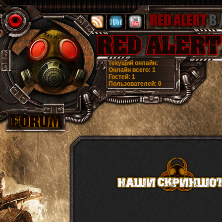
текущий онлайн:
Онлайн всего:
1
Гостей:
1
Пользователей:
0