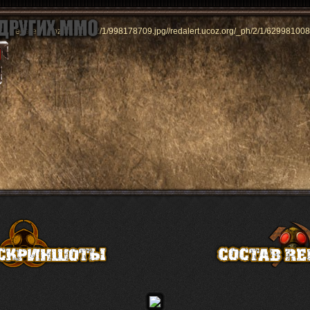
//redalert.ucoz.org/_ph/2/1/998178709.jpg
//redalert.ucoz.org/_ph/2/1/629981008