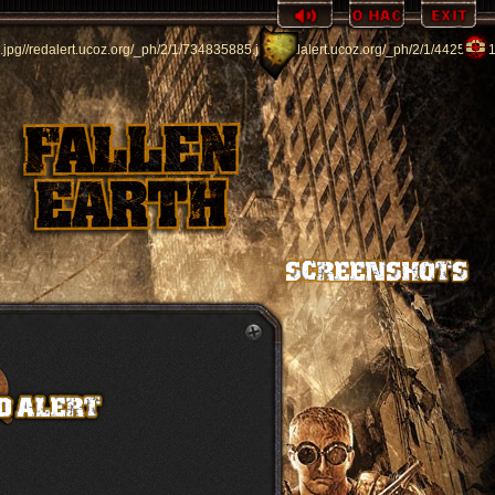
.jpg
//redalert.ucoz.org/_ph/2/1/734835885.jpg
//redalert.ucoz.org/_ph/2/1/4425607