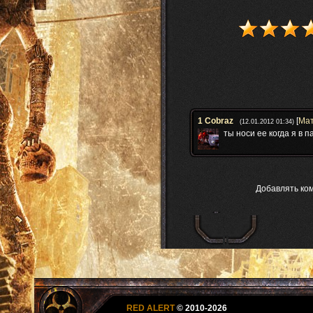
1
Cobraz
[
Ма
(12.01.2012 01:34)
ты носи ее когда я в п
Добавлять ко
RED ALERT
© 2010-2026