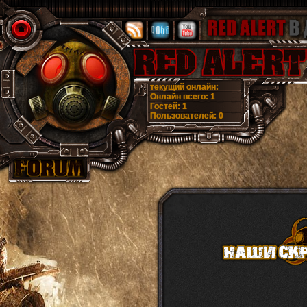
текущий онлайн:
Онлайн всего:
1
Гостей:
1
Пользователей:
0