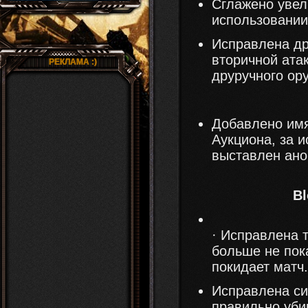
Сглажено увел
использовании
Исправлена д
вторичной ата
РЕКЛАМА :)
друручного ор
Добавлено имя
Аукциона, за и
выставлен ан
Bl
· Исправлена т
больше не пок
покидает матч.
Исправлена сис
правильно уби