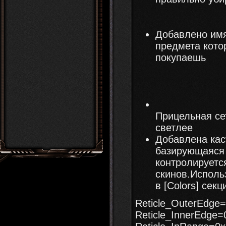
Добавлено имя
предмета кото
покупаешь
Прицельная се
светлее
Добавлена кас
базирующаяся 
контролируется
скинов.Испол
в [Colors] секц
Reticle_OuterEdg
Reticle_InnerEdg