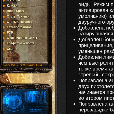
Мутации
виды. Режим п
Краски
активирован к
Blood Sport
умолчанию) ил
Статы Техники
двуручного ор
Статы Скакунов
Добавлена не
Каталог файлов
базирующаяся 
FCP
Фракционные мобы
Добавлен бону
Крафт транспорта
прицеливания,
Скилы
уменьшен разб
Добавлен лими
чем выстрелит
СКАЧАТЬ РУКОВОДСТВО
то же время а
стрельбы сохр
Поправлена а
двух пистолето
начинается пр
во втором пис
Поправлена а
перезарядки б