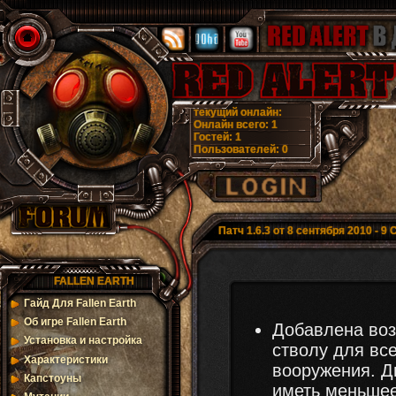
текущий онлайн:
Онлайн всего:
1
Гостей:
1
Пользователей:
0
Патч 1.6.3 от 8 сентября 2010 - 9
FALLEN EARTH
Гайд Для Fallen Earth
Об игре Fallen Earth
Добавлена воз
Установка и настройка
стволу для вс
Характеристики
вооружения. Д
Капстоуны
иметь меньшее