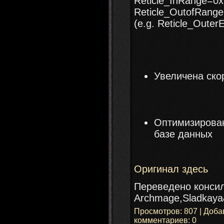
Reticle_InRange=
Reticle_OutofRan
(e.g. Reticle_Oute
Увеличена ско
Оптимизирован
базе данных
Оригинал здесь
Переведено конси
Archmage,Sladkaya&
Просмотров
: 807 |
Доба
комментариев: 0