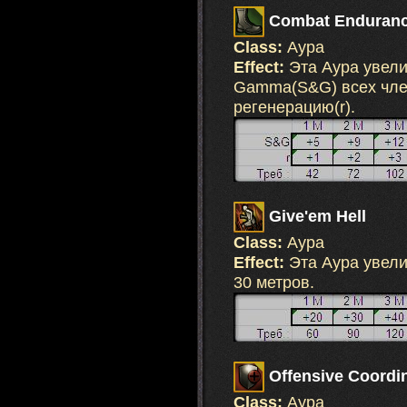
Combat Enduran
Class:
Аура
Effect:
Эта Аура увели
Gamma(S&G) всех член
регенерацию(r).
Give'em Hell
Class:
Аура
Effect:
Эта Аура увели
30 метров.
Offensive Coordi
Class:
Аура