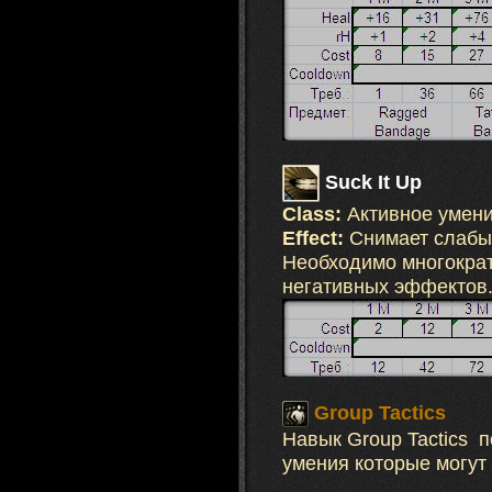
Suck It Up
Class:
Активное умен
Effect:
Снимает слабые
Необходимо многокра
негативных эффектов
Group Tactics
Навык Group Tactics 
умения которые могут