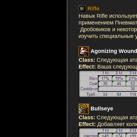
Rifle
Навык Rifle используе
применением Пневмати
Дробовиков и некотор
изучить специальные 
Agonizing Woun
Class:
Следующая ат
Effect:
Ваша следующая
Bullseye
Class:
Следующая ат
Effect:
Добавляет колю