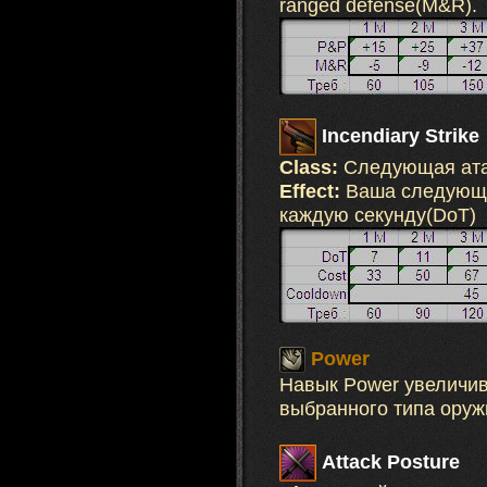
ranged defense(M&R).
Incendiary Strike
Class:
Следующая ат
Effect:
Ваша следующа
каждую секунду(DoT) 
Power
Навык Power увеличив
выбранного типа оружи
Attack Posture