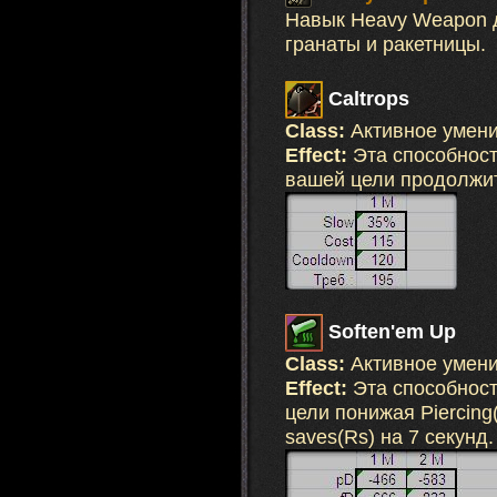
Навык Heavy Weapon д
гранаты и ракетницы.
Caltrops
Class:
Активное умен
Effect:
Эта способност
вашей цели продолжит
Soften'em Up
Class:
Активное умен
Effect:
Эта способност
цели понижая Piercing(
saves(Rs) на 7 секунд.