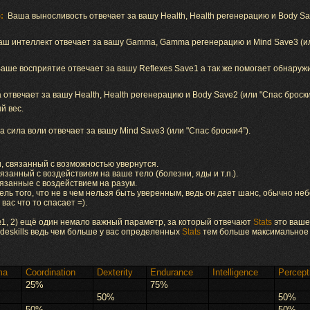
:
Ваша выносливость отвечает за вашу Health, Health регенерацию и Body Sav
аш интеллект отвечает за вашу Gamma, Gamma регенерацию и Mind Save3 (ил
аше восприятие отвечает за вашу Reflexes Save1 а так же помогает обнаружит
отвечает за вашу Health, Health регенерацию и Body Save2 (или "Спас броски4
й вес.
 сила воли отвечает за вашу Mind Save3 (или "Спас броски4”).
ки, связанный с возможностью увернутся.
связанный с воздействием на ваше тело (болезни, яды и т.п.).
связанные с воздействием на разум.
тель того, что не в чем нельзя быть уверенным, ведь он дает шанс, обычно не
вас что то спасает =).
№1, 2) ещё один немало важный параметр, за который отвечают
Stats
это ваше
radeskills ведь чем больше у вас определенных
Stats
тем больше максимальное 
ma
Coordination
Dexterity
Endurance
Intelligence
Percept
25%
75%
50%
50%
50%
50%