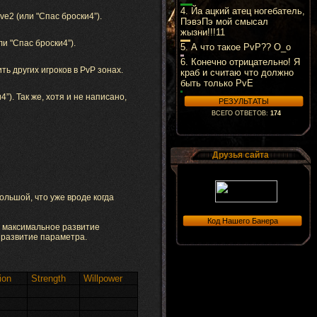
4.
Йа ацкий атец ногебатель,
e2 (или "Спас броски4”).
ПэвэПэ мой смысал
жызни!!!11
и "Спас броски4”).
5.
А что такое PvP?? О_о
6.
Конечно отрицательно! Я
ь других игроков в PvP зонах.
краб и считаю что должно
быть только PvE
”). Так же, хотя и не написано,
ВСЕГО ОТВЕТОВ:
174
Друзья сайта
большой, что уже вроде когда
 максимальное развитие
развитие параметра.
ion
Strength
Willpower