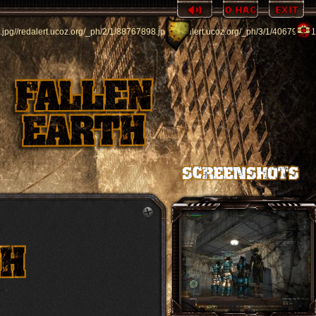
.jpg
//redalert.ucoz.org/_ph/2/1/88767898.jpg
//redalert.ucoz.org/_ph/3/1/406791411