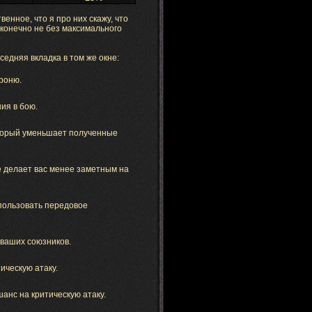
венное, что я про них скажу, что
, конечно не без максимального
седняя вкладка в том же окне:
роню.
ия в бою.
оторый уменьшает полученные
е делает вас менее заметным на
пользовать передовое
 ваших союзников.
ическую атаку.
анс на критическую атаку.