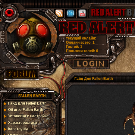
текущий онлайн:
Онлайн всего:
1
Гостей:
1
Пользователей:
0
Гайд Для Fallen Earth
FALLEN EARTH
Гайд Для Fallen Earth
Об игре Fallen Earth
Установка и настройка
Характеристики
Капстоуны