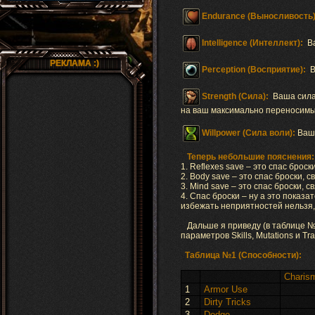
Endurance (Выносливость)
Intelligence (Интеллект):
В
РЕКЛАМА :)
Perception (Восприятие):
В
Strength (Сила):
Ваша сила 
на ваш максимально переносимы
Willpower (Сила воли):
Ваша
Теперь небольшие пояснения:
1. Reflexes save – это спас брос
2. Body save – это спас броски, 
3. Mind save – это спас броски, 
4. Спас броски – ну а это показа
избежать неприятностей нельзя, 
Дальше я приведу (в таблице 
параметров Skills, Mutations и T
Таблица №1 (Способности):
Charis
1
Armor Use
2
Dirty Tricks
3
Dodge