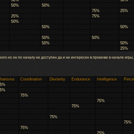
50%
50%
75%
25%
25%
75%
50%
50%
50%
50%
50%
50%
50%
25%
s но он по началу не доступен да и не интересен в прокачке в начале игры, 
harisma
Coordination
Dexterity
Endurance
Intelligence
Perce
5%
5%
75%
75%
75%
75%
75%
75%
75%