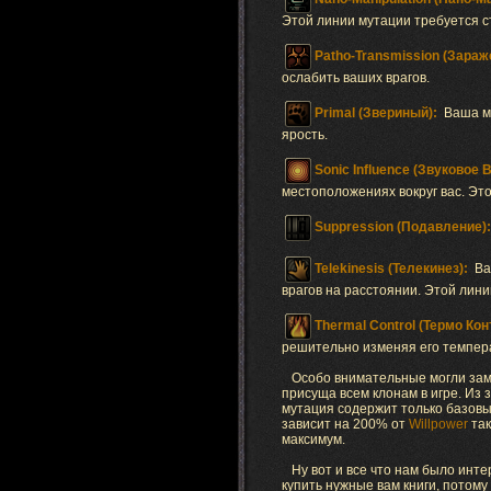
Этой линии мутации требуется 
Patho-Transmission (Зараж
ослабить ваших врагов.
Primal (Звериный):
Ваша м
ярость.
Sonic Influence (Звуковое 
местоположениях вокруг вас. Эт
Suppression (Подавление):
Telekinesis (Телекинез):
Ва
врагов на расстоянии. Этой лин
Thermal Control (Термо Кон
решительно изменяя его темпера
Особо внимательные могли заме
присуща всем клонам в игре. Из 
мутация содержит только базовые
зависит на 200% от
Willpower
так
максимум.
Ну вот и все что нам было интер
купить нужные вам книги, потому 