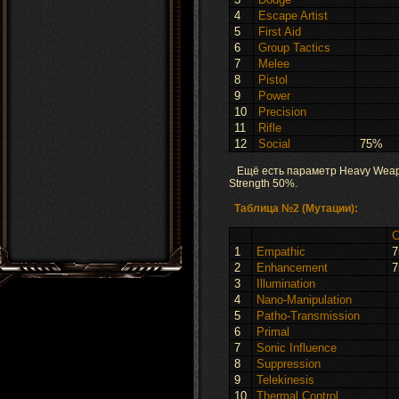
4
Escape Artist
5
First Aid
6
Group Tactics
7
Melee
8
Pistol
9
Power
10
Precision
11
Rifle
12
Social
75%
Ещё есть параметр Heavy Weapon
Strength 50%.
Таблица №2 (Мутации):
C
1
Empathic
7
2
Enhancement
7
3
Illumination
4
Nano-Manipulation
5
Patho-Transmission
6
Primal
7
Sonic Influence
8
Suppression
9
Telekinesis
10
Thermal Control