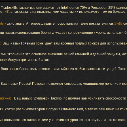
radeskills так как все они зависят от Intelligence 75% и Perception 25% единст
чет
АР
, а так сказать на практике, чем чаще вы их используете, тем он больше
ats
нужно знать. А теперь давайте посмотрим на такие показатели как
Skills
со
аш навык использования брони улучшает сопротивление к урону, используя б
:
Ваш навык Грязный Трюк, дает вам арсенал подлых трюков для использован
вык Уклонения это основное значение вашей ближней и дальней защиты, к
в и бонус к критической атаке.
Ваш навык Спасатель поможет вам выйти из любых сложных ситуаций. Такж
Ваш навык Первой Помощи позволяет совершать медицинское лечение и ис
актика):
Ваш навык Групповой Тактики позволяет вам усиливать способности
 Схватки увеличивает урон с оружия ближнего боя, а так же ваш шанс на крит
к пользоваться пистолетами увеличивает урон с этого оружия, а так же ваш ш