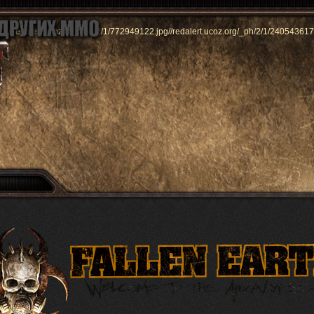
//redalert.ucoz.org/_ph/2/1/772949122.jpg
//redalert.ucoz.org/_ph/2/1/240543617