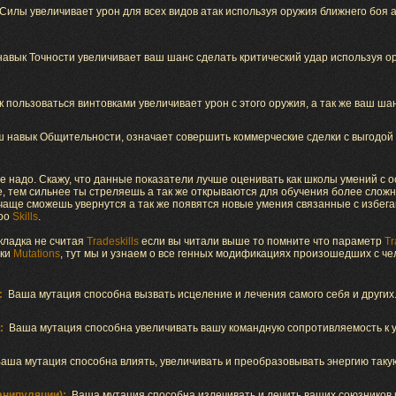
Силы увеличивает урон для всех видов атак используя оружия ближнего боя а
авык Точности увеличивает ваш шанс сделать критический удар используя ор
 пользоваться винтовками увеличивает урон с этого оружия, а так же ваш шан
 навык Общительности, означает совершить коммерческие сделки с выгодой
не надо. Скажу, что данные показатели лучше оценивать как школы умений с 
ше, тем сильнее ты стреляешь а так же открываются для обучения более слож
 чаще сможешь увернутся а так же появятся новые умения связанные с избег
про
Skills
.
кладка не считая
Tradeskills
если вы читали выше то помните что параметр
Tr
дки
Mutations
, тут мы и узнаем о все генных модификациях произошедших с ч
:
Ваша мутация способна вызвать исцеление и лечения самого себя и других
:
Ваша мутация способна увеличивать вашу командную сопротивляемость к 
аша мутация способна влиять, увеличивать и преобразовывать энергию таку
анипуляции):
Ваша мутация способна излечивать и лечить ваших союзников