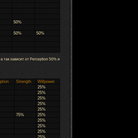
50%
50%
50%
а так зависит от Perception 50% и
ption
Strength
Willpower
25%
25%
25%
25%
25%
75%
25%
25%
25%
25%
25%