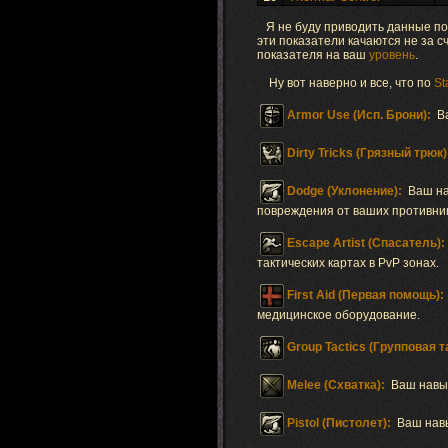
Я не буду приводить данные по T
эти показатели качаются не за с
показателя на ваш
уровень
.
Ну вот наверно и все, что по
St
Armor Use (Исп. Брони):
В
Dirty Tricks (Грязный трюк)
Dodge (Уклонение):
Ваш на
повреждения от ваших противнико
Escape Artist (Спасатель):
тактических картах в PvP зонах.
First Aid (Первая помощь):
медицинское оборудование.
Group Tactics (Групповая т
Melee (Схватка):
Ваш навык
Pistol (Пистолет):
Ваш навы