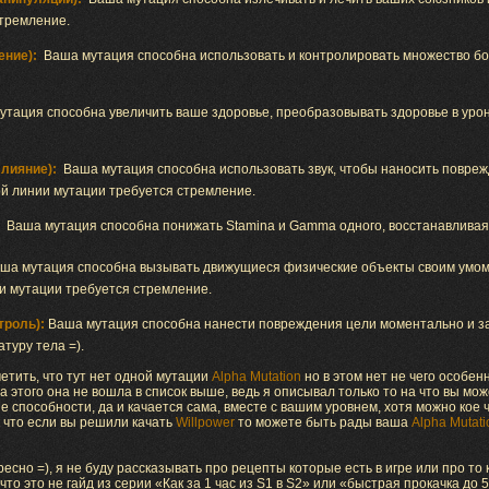
стремление.
ение):
Ваша мутация способна использовать и контролировать множество бо
утация способна увеличить ваше здоровье, преобразовывать здоровье в урон
Влияние):
Ваша мутация способна использовать звук, чтобы наносить повре
ой линии мутации требуется стремление.
Ваша мутация способна понижать Stamina и Gamma одного, восстанавливая
ша мутация способна вызывать движущиеся физические объекты своим умом,
ии мутации требуется стремление.
троль):
Ваша мутация способна нанести повреждения цели моментально и за
туру тела =).
тить, что тут нет одной мутации
Alpha Mutation
но в этом нет не чего особен
за этого она не вошла в список выше, ведь я описывал только то на что вы мо
 способности, да и качается сама, вместе с вашим уровнем, хотя можно кое 
 что если вы решили качать
Willpower
то можете быть рады ваша
Alpha Mutati
есно =), я не буду рассказывать про рецепты которые есть в игре или про т
что это не гайд из серии «Как за 1 час из S1 в S2» или «быстрая прокачка до 