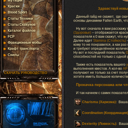
Мутации
Краски
Здравствуй новый
Blood Sport
Данный гайд не скажет, где скач
Статы Техники
основы динамики Fallen Earth, ч
Статы Скакунов
Ну вот сначала я вам расскажу 
Каталог файлов
(Здоровье)
– отображается красно
показателя к 0 вам скажут, что н
FCP
Далее идет
Stamina (Стойкость)
–
Фракционные мобы
кому то не понравился, а как раз
и требуют определённое количес
Крафт транспорта
Ну вот и последний показатель
G
Скилы
способностей но только с одной 
Также есть показатель вашего
выполнения квестов. А кол-во
АР
получают не только за счет полу
СКАЧАТЬ РУКОВОДСТВО
хотите иметь большое количест
Прокачка персонажа или чт
И так начнем с самих показат
Charisma (Харизма):
Ваша
Coordination (Координация)
Dexterity (Ловкость):
Ваша 