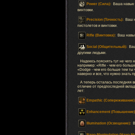
Power (Сила):
Ваша навык 
винтовки.
Precision (Точность):
Ваш н
пистолетов и винтовки.
Rifle (Винтовка):
Ваш навык
Social (Общительный):
Ваш
другими людьми.
Надеюсь пояснять тут не чего 
например: «Rifle - чем его боль
«Dodge - чем его больше тем ты
наверно и все, что нужно знать 
А теперь осталась последняя в
отличие от предпоследней вкла
лет:
Empathic (Сопереживание)
Enhancement (Повышение)
Illumination (Освещение):
В
Nano-Manipulation (Нано-М