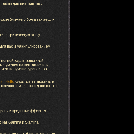
 так же для пистолетов и
ужия ближнего боя а так же для
с на критическую атаку.
 для вас и манипулированием
основной характеристикой,
ные умения на винтовки» или
анием получения урона». Вот
adeskills
качается на практике в
еловечеством за последнее сотню
.
урону и вредным эффектам.
ю как Gamma и Stamina.
 использующих Нано-технологии.