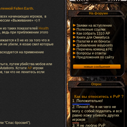
[
Скриншоты
]
ленной Fallen Earth.
На форуме
я всех начинающих игроков, в
ессии «Выживание» =) !!
Заявки на вступление
н из таких показателей
Health
Полезные ссылки
, ведь при приближении этого
Как собрать 1310 AP
Книги для Омнибуса
жается к 0 не из за того что я
Палатки и их бонусы
ня не убили, я юзаю скил которые
Добавление waypoints
Перечень команд в FE
 расходуется на применение
Вопросы и ответы
Предложения по сайту
пыта, путем убийства мобов или
Mutations. Кстати
АР
игроки
ов, так что не ленитесь если
Опрос
Как вы относитесь к PvP ?
1.
Положительно!
2.
Плохо! Но я ни чего не
могу с собой поделать и всё
равно хожу убивать других
игроков
ли "Спас броски4”).
3.
Я не люблю PvP