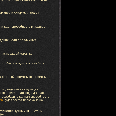
лезней и эпидемий, чтобы
 и дает способность впадать в
ждение цели в различных
 часть вашей команде.
 чтобы повредить и ослабить
 короткий промежуток времени,
ного, ведь данная мутация
жете повлиять лично, а данная
что добавить данная способность
on
будет всегда прокачана на
о как найти нужных НПС чтобы
50+».