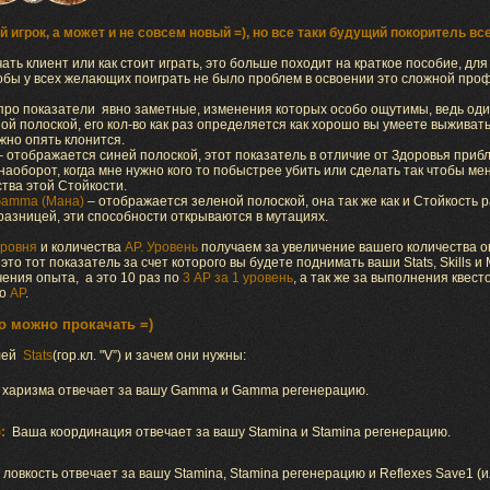
 игрок, а может и не совсем новый =), но все таки будущий покоритель все
ать клиент или как стоит играть, это больше походит на краткое пособие, дл
тобы у всех желающих поиграть не было проблем в освоении это сложной проф
про показатели явно заметные, изменения которых особо ощутимы, ведь оди
й полоской, его кол-во как раз определяется как хорошо вы умеете выживать
ужно опять клонится.
 отображается синей полоской, этот показатель в отличие от Здоровья прибли
 наоборот, когда мне нужно кого то побыстрее убить или сделать так чтобы ме
тва этой Стойкости.
amma (Мана)
– отображается зеленой полоской, она так же как и Стойкость
разницей, эти способности открываются в мутациях.
уровня
и количества
АР. Уровень
получаем за увеличение вашего количества о
это тот показатель за счет которого вы будете поднимать ваши Stats, Skills и 
чения опыта, а это 10 раз по
3 АР за 1 уровень
, а так же за выполнения квест
во
AP
.
о можно прокачать =)
елей
Stats
(гор.кл. "V”) и зачем они нужны:
 харизма отвечает за вашу Gamma и Gamma регенерацию.
:
Ваша координация отвечает за вашу Stamina и Stamina регенерацию.
ловкость отвечает за вашу Stamina, Stamina регенерацию и Reflexes Save1 (и