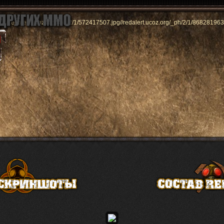
//redalert.ucoz.org/_ph/2/1/572417507.jpg
//redalert.ucoz.org/_ph/2/1/868281963