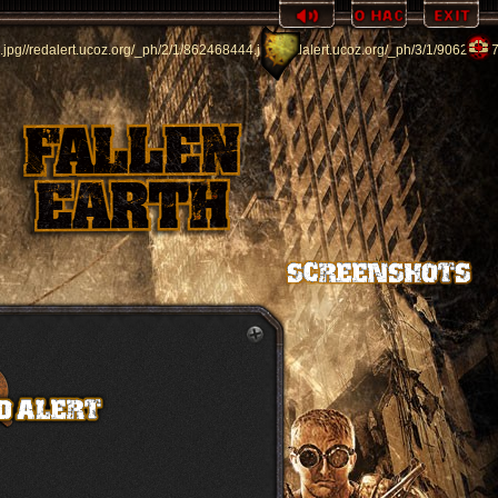
.jpg
//redalert.ucoz.org/_ph/2/1/862468444.jpg
//redalert.ucoz.org/_ph/3/1/90621697